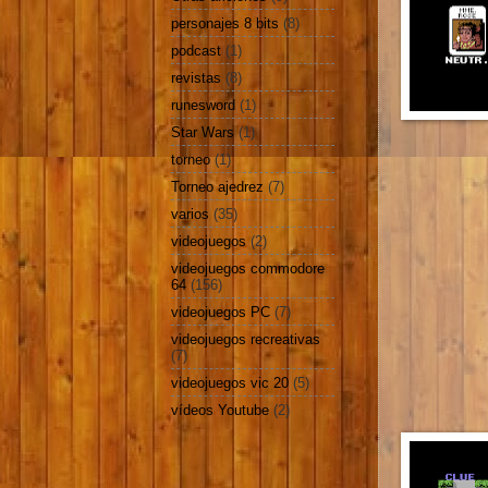
personajes 8 bits
(8)
podcast
(1)
revistas
(8)
runesword
(1)
Star Wars
(1)
torneo
(1)
Torneo ajedrez
(7)
varios
(35)
videojuegos
(2)
videojuegos commodore
64
(156)
videojuegos PC
(7)
videojuegos recreativas
(7)
videojuegos vic 20
(5)
vídeos Youtube
(2)