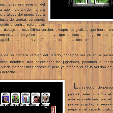
ius, lanza una revisión del
la que mejoran de manera
os gráficos del juego, voy a
turas de ambas versiones,
guido encontrar referencias
e trabajo en esta última versión, excepto los gráficos que fueron c
mecánica del juego se mantiene, ya que se trata del juego de tablero
ugabilidad la primera versión me parece más accesible.
s de su primera versión del Cluedo, podemos ver ya en la prese
ficas notables, tras seleccionar los jugadores, pasamos al tabl
 puede parecer más accesible, pero yo prefiero el de la versión ante
a derecha.
L
a selección de perso
joystick, seleccionamos el
este es controlado por el
por un jugador, la segund
mejor en el aspecto gráfi