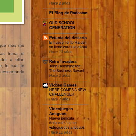
Hace 2 años
El Blog de Radastan
OLD SCHOOL
GENERATION
Petunia del desierto
El nuevo Tomb Raider
 que más me
ya tiene caratula oficial
Hace 13 años
las toma el
der a ellas
Retro Invaders
, lo cual te
John Hemmingson:
The Business Savant
descartando
Hace 2 años
Vicben Games
HERE COMES A NEW
CHALLENGER
Hace 7 años
Videojuegos
Antiguos
Nueva película
dedicada a a los
videojuegos antiguos
Hace 12 años