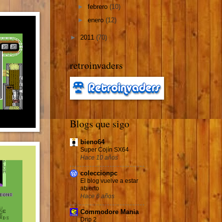
►
febrero
(10)
►
enero
(12)
►
2011
(70)
retroinvaders
Blogs que sigo
bieno64
Super Cojín SX64
Hace 10 años
coleccionpc
El blog vuelve a estar
abierto
Hace 6 años
Commodore Mania
Drip 2