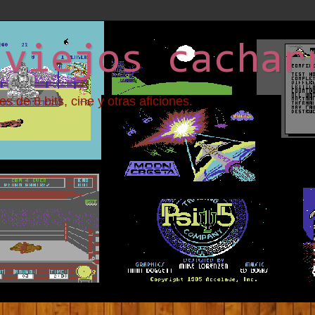
 viejos cachar
 de 8 bits, cine y otras aficiones.