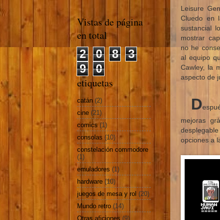
Leisure Gen
Cluedo en 
Vistas de página
sustancial l
en total
mostrar cap
no he conse
2
0
8
3
al equipo qu
9
0
Cawley, la 
aspecto de j
etiquetas
D
catán
(2)
espué
cine
(21)
mejoras grá
comics
(1)
desplegable
consolas
(10)
opciones a l
constelación commodore
(1)
emuladores
(1)
hardware
(10)
juegos de mesa y rol
(20)
Mundo retro
(14)
Otras aficiones
(9)