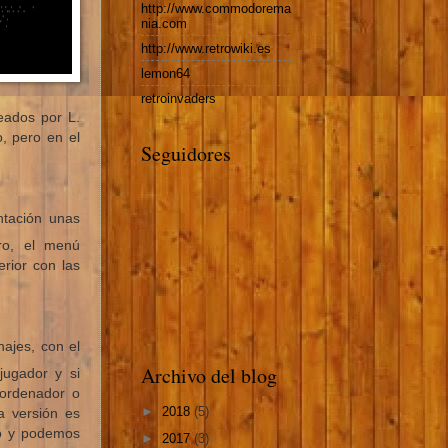
http://www.commodorema
nia.com
http://www.retrowiki.es
lemon64
retroinvaders
reados por L.
, pero en el
Seguidores
ntación unas
ero, el menú
rior con las
najes, con el
Archivo del blog
 jugador y si
 ordenador o
►
2018
(5)
a versión es
co y podemos
►
2017
(3)