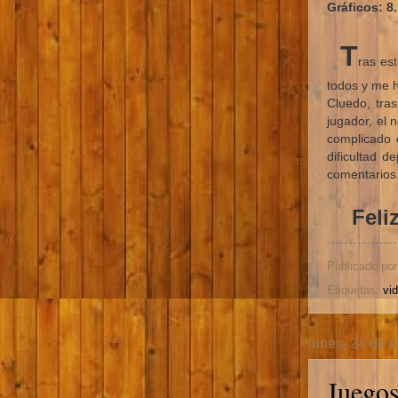
Gráficos: 8.
T
ras es
todos y me 
Cluedo, tras
jugador, el 
complicado 
dificultad 
comentarios
Feliz 
Publicado po
Etiquetas:
vi
lunes, 24 de 
Juegos