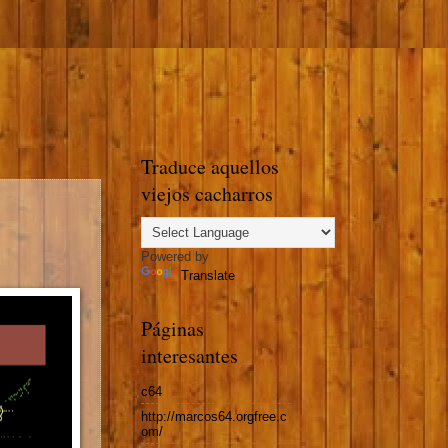
Traduce aquellos
viejos cacharros
Powered by
Translate
Páginas
interesantes
c64
http://marcos64.orgfree.c
om/