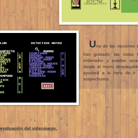
U
na de las opciones
han gustado, las notas 
ordenador y puedes acce
desde el menú desplegable
ayudará a la hora de ir 
sospechosos.
evaluación del videojuego.