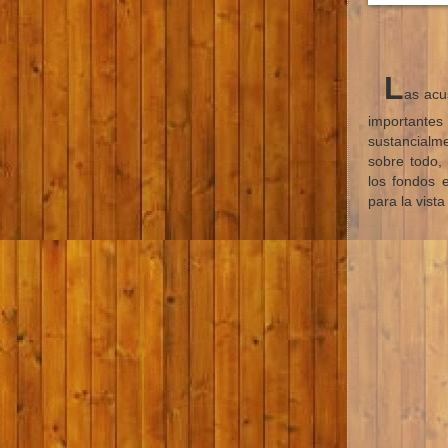
L
as acu
important
sustancialme
sobre todo, 
los fondos 
para la vista