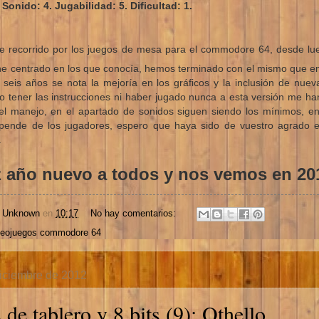
 Sonido: 4. Jugabilidad: 5. Dificultad: 1.
te recorrido por los juegos de mesa para el commodore 64, desde lu
he centrado en los que conocía, hemos terminado con el mismo que 
 seis años se nota la mejoría en los gráficos y la inclusión de nue
no tener las instrucciones ni haber jugado nunca a esta versión me h
el manejo, en el apartado de sonidos siguen siendo los mínimos, en
depende de los jugadores, espero que haya sido de vuestro agrado e
.
año nuevo a todos y nos vemos en 20
r
Unknown
en
10:17
No hay comentarios:
deojuegos commodore 64
diciembre de 2012
 de tablero y 8 bits (9): Othello.