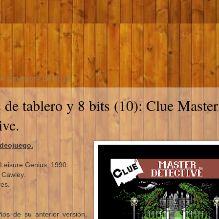
e diciembre de 2012
 de tablero y 8 bits (10): Clue Master
ive.
ideojuego.
Leisure Genius, 1990.
 Cawley.
es.
ños de su anterior versión,