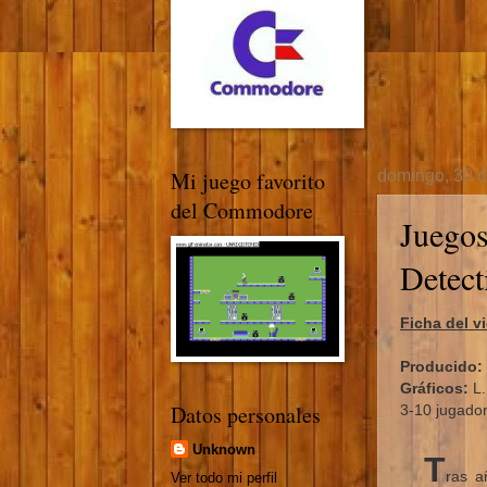
Mi juego favorito
domingo, 30 d
del Commodore
Juegos
Detect
Ficha del v
Producido:
Gráficos:
L.
Datos personales
3-10 jugador
Unknown
T
ras a
Ver todo mi perfil