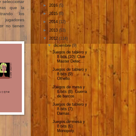
y seleccionar
►
2016
(5)
ras que la
►
2015
(8)
rando los
 jugadores
►
2014
(12)
or no tienen
►
2013
(53)
▼
2012
(114)
▼
diciembre
(9)
Juegos de tablero y
8 bits (10): Clue
Master Detec...
Juegos de tablero y
8 bits (9):
Othello.
Juegos de mesa y
8 bits (8). Guerra
de barcos.
Juegos de tablero y
8 bits (7):
Damas.
Juegos de mesa y
8 bits (6):
Monopoly.