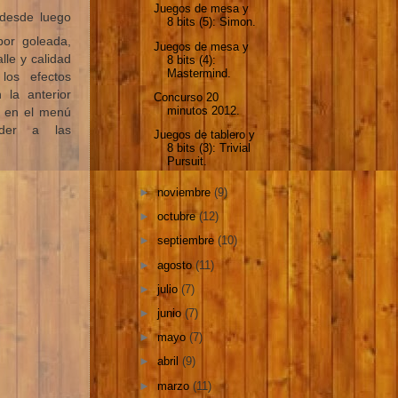
Juegos de mesa y
 desde luego
8 bits (5): Simon.
por goleada,
Juegos de mesa y
lle y calidad
8 bits (4):
Mastermind.
los efectos
 la anterior
Concurso 20
minutos 2012.
o en el menú
eder a las
Juegos de tablero y
8 bits (3): Trivial
Pursuit.
►
noviembre
(9)
►
octubre
(12)
►
septiembre
(10)
►
agosto
(11)
►
julio
(7)
►
junio
(7)
►
mayo
(7)
►
abril
(9)
►
marzo
(11)